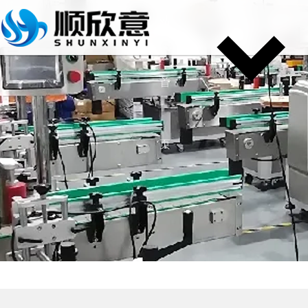
站
首
页